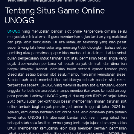
selalu menjamin menjaga data Keamanan member UNOGG.
Tentang Situs Game Online
UNOGG
UNOGG
yang merupakan bandar slot online terpercaya dimana selalu
menyediakan link alternatif guna memberikan sajian taruhan yang maksimal
dan juga lebih berkualitas. Di era kemajuan teknologi yang kian pesat
seperti yang kita kenal sekarang, memang tidak dipungkiri bahwa setiap
gambling atau permainan apapun kian mudah untuk diakses. Hal tersebut
bukan pengecualian untuk taruhan slot atau permainan tebak angka yang
sejak diperkenalkan pertama kali sudah banyak diminati dan dimainkan
banyak khalayak. Kendati demikian, bukan berarti layanan taruhan yang
disediakan setiap bandar slot selalu mampu menjamin kemudahan akses.
Sebab itulah anda membutuhkan setidaknya sebuah bandar slot resmi
terpercaya seperti UNOGG yang memiliki layanan slot & taruhan E-sport
unggulan terbaik dimana selalu mampu memberikan akses kemudahan bagi
para pemain. Hadirnya UNOGG yang di dukung oleh IDNPLAY sejak tahun
2013 tentu sudah berkontribusi besar memberikan layanan taruhan slot
online terbaik bagi banyak pemain judi online hingga di tahun 2024 ini.
Apalagi, kemudahan bermain slot online bisa lebih dirasakan para pemain
lewat situs UNOGG link alternatif bandar slot resmi yang dihadirkan
sebagai salah satu fasilitas terbaik yang tentu saja tujuan utamanya adalah
untuk memberikan kemudahan lebih bagi member bermain permainan
tebak angka atau slot online. Bagi bandar slot resmi seperti UNOGG, link