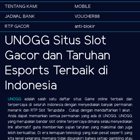
TENTANG KAMI
MOBILE
JADWAL BANK
VOUCHER88
RTP GACOR
anti-blokir
UNOGG Situs Slot
Gacor dan Taruhan
Esports Terbaik di
Indonesia
UNOGG
adalah salah satu daftar situs Game online terbaik dan
terpercaya di seluruh indonesia dengan menyediakan banyak permainan
menarik dan RTP Slot Terupdate . Cukup dengan mendaftarkan 1 akun .
Anda dapat memainkan semua permainan yang ada di UNOGG. UNOGG
yang merupakan bandar slot online terpercaya dimana selalu menyediakan
link alternatif guna memberikan sajian taruhan yang maksimal dan juga
lebih berkualitas. Di era kemajuan teknologi yang kian pesat seperti yang
kita kenal sekarang, memang tidak dipungkiri bahwa setiap gambling atau