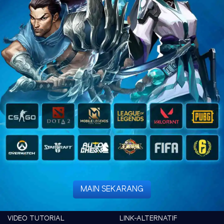
MAIN SEKARANG
VIDEO TUTORIAL
LINK-ALTERNATIF