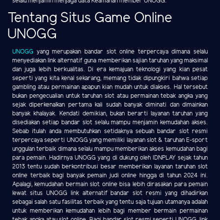
selalu menjamin menjaga data Keamanan member UNOGG.
Tentang Situs Game Online
UNOGG
UNOGG
yang merupakan bandar slot online terpercaya dimana selalu
menyediakan link alternatif guna memberikan sajian taruhan yang maksimal
dan juga lebih berkualitas. Di era kemajuan teknologi yang kian pesat
seperti yang kita kenal sekarang, memang tidak dipungkiri bahwa setiap
gambling atau permainan apapun kian mudah untuk diakses. Hal tersebut
bukan pengecualian untuk taruhan slot atau permainan tebak angka yang
sejak diperkenalkan pertama kali sudah banyak diminati dan dimainkan
banyak khalayak. Kendati demikian, bukan berarti layanan taruhan yang
disediakan setiap bandar slot selalu mampu menjamin kemudahan akses.
Sebab itulah anda membutuhkan setidaknya sebuah bandar slot resmi
terpercaya seperti UNOGG yang memiliki layanan slot & taruhan E-sport
unggulan terbaik dimana selalu mampu memberikan akses kemudahan bagi
para pemain. Hadirnya UNOGG yang di dukung oleh IDNPLAY sejak tahun
2013 tentu sudah berkontribusi besar memberikan layanan taruhan slot
online terbaik bagi banyak pemain judi online hingga di tahun 2024 ini.
Apalagi, kemudahan bermain slot online bisa lebih dirasakan para pemain
lewat situs UNOGG link alternatif bandar slot resmi yang dihadirkan
sebagai salah satu fasilitas terbaik yang tentu saja tujuan utamanya adalah
untuk memberikan kemudahan lebih bagi member bermain permainan
tebak angka atau slot online. Bagi bandar slot resmi seperti UNOGG, link