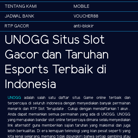
TENTANG KAMI
MOBILE
JADWAL BANK
VOUCHER88
RTP GACOR
anti-blokir
UNOGG Situs Slot
Gacor dan Taruhan
Esports Terbaik di
Indonesia
UNOGG
adalah salah satu daftar situs Game online terbaik dan
terpercaya di seluruh indonesia dengan menyediakan banyak permainan
menarik dan RTP Slot Terupdate . Cukup dengan mendaftarkan 1 akun .
Anda dapat memainkan semua permainan yang ada di UNOGG. UNOGG
yang merupakan bandar slot online terpercaya dimana selalu menyediakan
link alternatif guna memberikan sajian taruhan yang maksimal dan juga
lebih berkualitas. Di era kemajuan teknologi yang kian pesat seperti yang
kita kenal sekarang, memang tidak dipungkiri bahwa setiap gambling atau